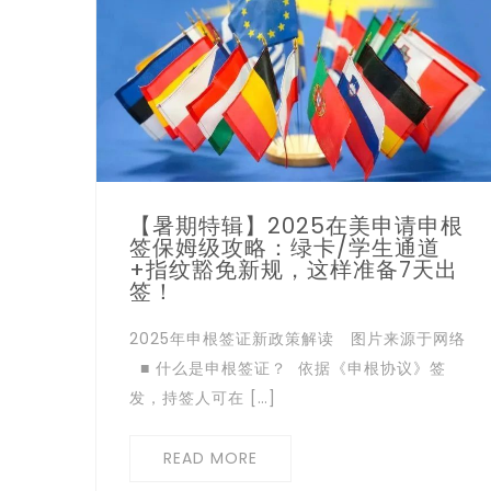
【暑期特辑】2025在美申请申根
签保姆级攻略：绿卡/学生通道
+指纹豁免新规，这样准备7天出
签！
2025年申根签证新政策解读 图片来源于网络
■ 什么是申根签证？ 依据《申根协议》签
发，持签人可在 […]
READ MORE